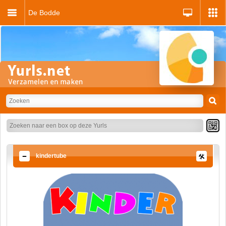
De Bodde
kindertube